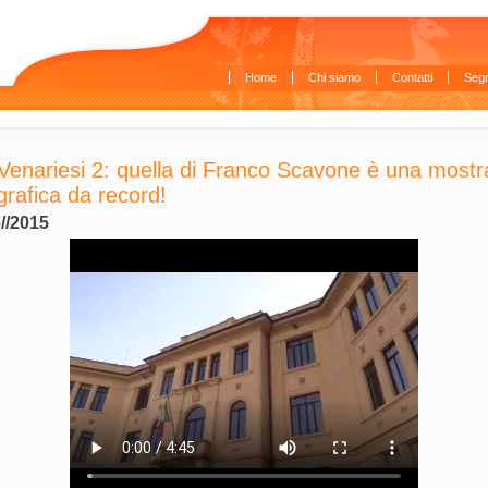
Home
Chi siamo
Contatti
Segn
Venariesi 2: quella di Franco Scavone è una mostr
grafica da record!
//2015