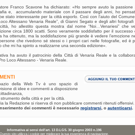
ratore Franco Scavone ha dichiarato: «Ho sempre avuto la passione 
rafia e, accumulando materiale con il passare degli anni, ho pensa
e stato interessante per la città esporlo. Così con l’aiuto del Comune,
oco Altessano Venaria Reale”, di Gianni Segato e degli altri fotografi 
 città, ho allestito questa mostra dal nome “Noi…Venariesi” che v
izione circa 1800 scatti. Sono veramente soddisfatto per il successo 
a ha ottenuto, ma la soddisfazione più grande è vedere l’emozione nei
persone che rivedono sé stessi o i propri cari nelle fotografie, ed è p
o che mi ha spinto a realizzarne una seconda edizione».
iativa ha avuto il patrocinio della Città di Venaria Reale e la collabo
Pro Loco Altessano - Venaria Reale.
MENTI
pazio della Web Tv è uno spazio di
visione di idee e commenti a disposizione
cittadinanza,
strumento della città e per la città.
ia la Redazione si riserva di non pubblicare commenti ritenuti offensivi.
'inserimento dei commenti è necessario
registrarsi
, o
autenticarsi
.
Informativa ai sensi dell'art. 13 D.LGS. 30 giugno 2003 n.196
Questo sito utilizza i cookie per migliorare la tua esperienza di navigazione.
Crediti
Copyright
Accessibilità
Password dimenticata?