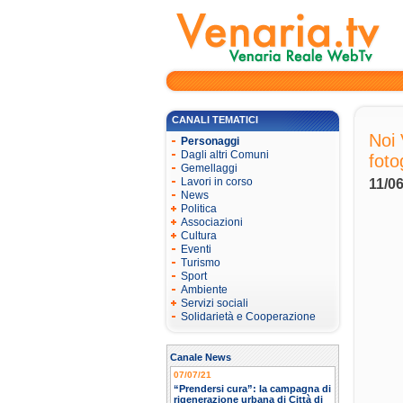
CANALI TEMATICI
Noi 
Personaggi
Dagli altri Comuni
foto
Gemellaggi
Lavori in corso
11/06
News
Politica
Associazioni
Cultura
Eventi
Turismo
Sport
Ambiente
Servizi sociali
Solidarietà e Cooperazione
Canale News
07/07/21
“Prendersi cura”: la campagna di
rigenerazione urbana di Città di