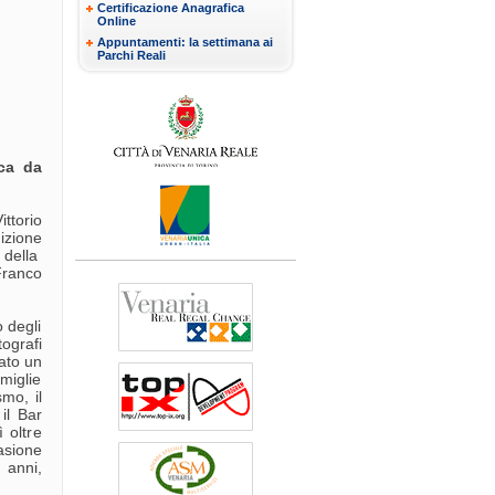
Certificazione Anagrafica
Online
Appuntamenti: la settimana ai
Parchi Reali
ca da
ttorio
izione
 della
Franco
 degli
tografi
iato un
miglie
smo, il
 il Bar
 oltre
asione
 anni,