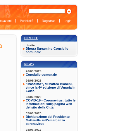
alazioni
Pubblicità
Registrati
Login
DIRETTE
a
dirette
Diretta Streaming Consiglio
comunale
NEWS
26/03/2023
Consiglio comunale
26/09/2023
“Massimo”, di Matteo Bianchi,
vince la 4^ edizione di Venaria In
Corto
23/02/2020
COVID-19 - Coronavirus: tutte le
informazioni sulla pagina web
del sito della Città
05/03/2020
Dichiarazione del Presidente
Mattarella sull'emergenza
coronavirus
28/06/2017