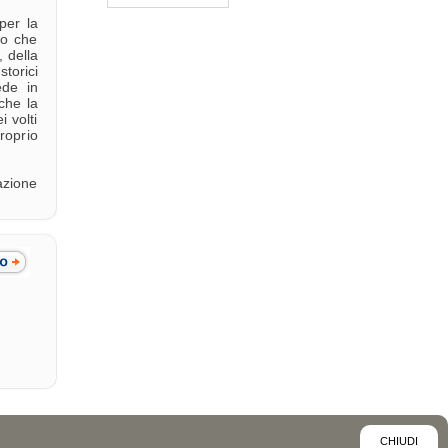
per la
to che
 della
storici
ede in
che la
 volti
roprio
razione
CHIUDI