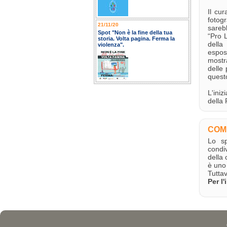
Il cu
fotog
21/11/20
sarebb
Spot "Non è la fine della tua
“Pro L
storia. Volta pagina. Ferma la
della
violenza".
espos
mostr
delle 
quest
L'iniz
della 
COM
Lo s
condi
della 
è uno 
Tuttav
Per l