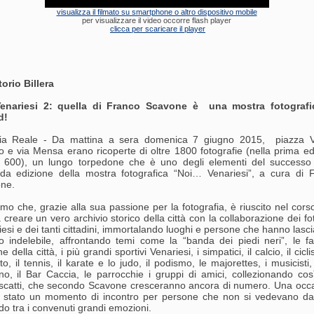
visualizza il filmato su smartphone o altro dispositivo mobile
per visualizzare il video occorre flash player
clicca per scaricare il player
torio Billera
enariesi 2: quella di Franco Scavone è una mostra fotografi
d!
ia Reale - Da mattina a sera domenica 7 giugno 2015, piazza Vi
o e via Mensa erano ricoperte di oltre 1800 fotografie (nella prima ed
 600), un lungo torpedone che è uno degli elementi del successo
da edizione della mostra fotografica “Noi… Venariesi”, a cura di 
ne.
o che, grazie alla sua passione per la fotografia, è riuscito nel corso
 creare un vero archivio storico della città con la collaborazione dei fo
esi e dei tanti cittadini, immortalando luoghi e persone che hanno lasc
do indelebile, affrontando temi come la “banda dei piedi neri”, le fa
he della città, i più grandi sportivi Venariesi, i simpatici, il calcio, il cicli
to, il tennis, il karate e lo judo, il podismo, le majorettes, i musicisti,
no, il Bar Caccia, le parrocchie i gruppi di amici, collezionando così
scatti, che secondo Scavone cresceranno ancora di numero. Una occ
 stato un momento di incontro per persone che non si vedevano da
do tra i convenuti grandi emozioni.