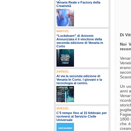
Venaria Reale e Factory della
Creatività
06/07/21
Di Vit
“Lockdown” di Antonio
Annunziata è il vincitore della
seconda edizione di Venaria in
Noi V
Corto
recor
Venar
Venet
erano
24/03/21
secon
Al via la seconda edizione di
Scavo
Venaria In Corto. I giovani e la
tecnologia al centro.
Un uom
anni a
Venari
ricor
storic
20/01/21
pugila
C’è tempo fino al 15 febbraio per
Fagia
iscriversi al Servizio Civile
1800 
Universale
che è
crean