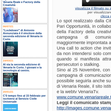
Venaria Reale e Factory della
Creatività
visualizza il filmato s
per visualizzar
clicca 
Lo spot realizzato dalla Ci
Pari Opportunità, in collabo
06/07/21
“Lockdown” di Antonio
della Factory della creati
Annunziata è il vincitore della
campagna di comunica
seconda edizione di Venaria in
Corto
maggiormente improntata al d
Una call to action che invit
da non intendersi solo com
quando si manifesta attra
24/03/21
persecutori o stalking.
Al via la seconda edizione di
Venaria In Corto. I giovani e la
Sino al 25 Novembre, con m
tecnologia al centro.
campagna di comunicazione
possibile seguirla anche su
di Venaria Reale, il sito is
e la webtv VenariaTv.
20/01/21
C’è tempo fino al 15 febbraio per
www.comune.venariareale.t
iscriversi al Servizio Civile
Leggi il comunicato stam
Universale
http://images.comune.vena