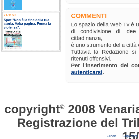
COMMENTI
21/11/20
Spot "Non è la fine della tua
Lo spazio della Web Tv è 
storia. Volta pagina. Ferma la
violenza".
di condivisione di ide
cittadinanza,
è uno strumento della città e
Tuttavia la Redazione si
ritenuti offensivi.
Per l'inserimento dei 
autenticarsi
.
copyright
2008 Venari
©
Registrazione del Tri
15
Crediti
Copyright