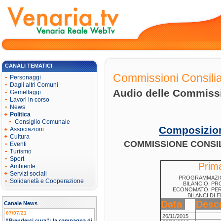
CANALI TEMATICI
Commissioni Consilia
Personaggi
Dagli altri Comuni
Audio delle Commissi
Gemellaggi
Lavori in corso
News
Politica
Consiglio Comunale
Composizion
Associazioni
Cultura
COMMISSIONE CONSIL
Eventi
Turismo
Sport
Prim
Ambiente
Servizi sociali
PROGRAMMAZIO
Solidarietà e Cooperazione
BILANCIO, P
ECONOMATO, PER
BILANCI DI 
Data
Descr
Canale News
07/07/21
26/11/2015
“Prendersi cura”: la campagna di