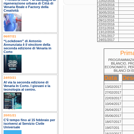
22/02/2016
rigenerazione urbana di Città di
22/03/2016
Venaria Reale e Factory della
30/03/2016
Creatività
30/05/2016
20/09/2016
09/11/2016
22/02/2016
22/11/2016
13/12/2016
17/01/2017
06/07/21
24/01/2017
“Lockdown” di Antonio
Annunziata è il vincitore della
seconda edizione di Venaria in
Prim
Corto
PROGRAMMAZIO
BILANCIO, P
ECONOMATO, PER
BILANCI DI 
Data
Des
24/03/21
Al via la seconda edizione di
Venaria In Corto. I giovani e la
13/02/2017
tecnologia al centro.
27/02/2017
22/03/2017
10/04/2017
26/04/2017
20/01/21
05/06/2017
C’è tempo fino al 15 febbraio per
18/07/2017
iscriversi al Servizio Civile
Universale
19/07/201
16/10/2017