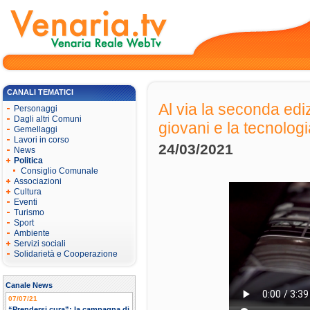
CANALI TEMATICI
Al via la seconda ediz
Personaggi
Dagli altri Comuni
giovani e la tecnologi
Gemellaggi
Lavori in corso
24/03/2021
News
Politica
Consiglio Comunale
Associazioni
Cultura
Eventi
Turismo
Sport
Ambiente
Servizi sociali
Solidarietà e Cooperazione
Canale News
07/07/21
“Prendersi cura”: la campagna di