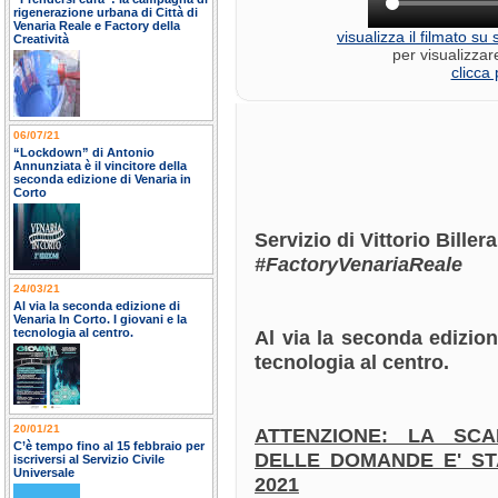
rigenerazione urbana di Città di
Venaria Reale e Factory della
visualizza il filmato s
Creatività
per visualizzar
clicca 
06/07/21
“Lockdown” di Antonio
Annunziata è il vincitore della
seconda edizione di Venaria in
Corto
Servizio di Vittorio Bille
#FactoryVenariaReale
24/03/21
Al via la seconda edizione di
Venaria In Corto. I giovani e la
tecnologia al centro.
Al via la seconda edizion
tecnologia al centro.
20/01/21
ATTENZIONE: LA SC
C’è tempo fino al 15 febbraio per
DELLE DOMANDE E' STA
iscriversi al Servizio Civile
Universale
2021