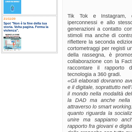
Tik Tok e Instagram, d
21/11/20
iperconnessi e allo stess
Spot "Non è la fine della tua
storia. Volta pagina. Ferma la
generazioni a contatto con
violenza".
stimoli ma anche di contr
riflettere la seconda edizio
cortometraggi per registi u
della rassegna, è promos
collaborazione con la Facto
raccontare il rapporto 
tecnologia a 360 gradi.
«Gli elaborati dovranno ave
e il digitale, soprattutto n
il mondo nella modalità del
la DAD ma anche nella m
attraverso lo smart working.
quanto riguarda la social
unire ma sappiamo anch
rapporto fra giovani e digi