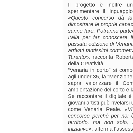
Il progetto è inoltre un
sperimentare il linguaggi
«Questo concorso dà la 
dimostrare le proprie capa
sanno fare. Potranno parteci
Italia per far conoscere i
passata edizione di Venaria 
arrivati tantissimi cortome
Taranto»,
racconta Roberta
della Creatività.
“Venaria in corto” si compo
agli under 35, la “Menzione 
saprà valorizzare il C
ambientazione del corto e l
Se raccontare il digitale è 
giovani artisti può rivelarsi
come Venaria Reale.
«Vi
concorso perché per noi è
territorio, ma non solo,
iniziative»
, afferma l’asses