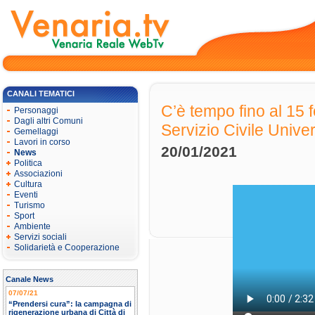
CANALI TEMATICI
C’è tempo fino al 15 f
Personaggi
Dagli altri Comuni
Servizio Civile Unive
Gemellaggi
Lavori in corso
20/01/2021
News
Politica
Associazioni
Cultura
Eventi
Turismo
Sport
Ambiente
Servizi sociali
Solidarietà e Cooperazione
Canale News
07/07/21
“Prendersi cura”: la campagna di
rigenerazione urbana di Città di