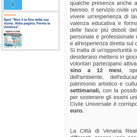
qualche presenza anche all
biennio. Il servizio civile 
21/11/20
vivere un'esperienza di la
Spot "Non è la fine della tua
valenza educativa e forma
storia. Volta pagina. Ferma la
violenza".
delle fasce più deboli del
personale e professionale u
e all'esperienza diretta su
Si tratta di un'opportunità o
desiderano mettersi in gioco 
volontari partecipano atti
sino a 12 mesi
, ope
dell'ambiente, dell'edu
patrimonio artistico e cult
settimanali,
con la possib
per sostenere gli esami unive
Civile Universale è corris
euro.
La Città di Venaria Reale