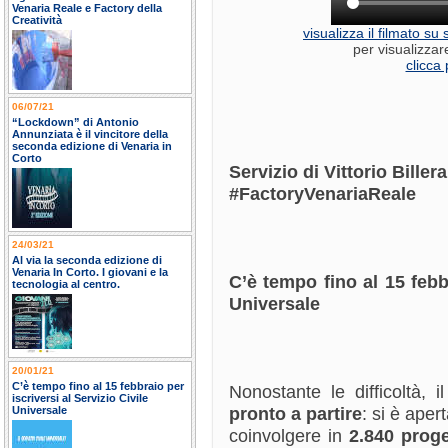
Venaria Reale e Factory della
Creatività
visualizza il filmato s
per visualizzar
clicca 
06/07/21
“Lockdown” di Antonio
Annunziata è il vincitore della
seconda edizione di Venaria in
Corto
Servizio di Vittorio Bille
#FactoryVenariaReale
24/03/21
Al via la seconda edizione di
Venaria In Corto. I giovani e la
C’è tempo fino al 15 febbr
tecnologia al centro.
Universale
20/01/21
C’è tempo fino al 15 febbraio per
Nonostante le difficoltà, i
iscriversi al Servizio Civile
pronto a partire
: si è aper
Universale
coinvolgere in
2.840 proge