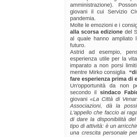
amministrazione). Poss
giovani il cui Servizio C
pandemia.
Molte le emozioni e i consig
alla scorsa edizione
del S
al quale hanno ampliato l
futuro.
Astrid ad esempio, pens
esperienza utile per la vi
imparato a non porsi limit
mentre Mirko consiglia
“di
fare esperienza prima di 
Un'opportunità da non p
secondo il
sindaco Fabio
giovani
«La Città di Venar
Associazioni, dà la possibi
L'appello che faccio ai rag
di dare la disponibilità d
tipo di attività: è un arricch
una crescita personale per