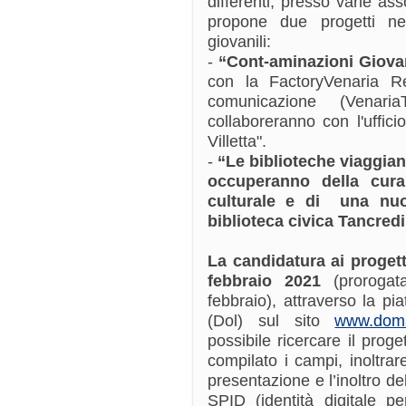
differenti, presso varie as
propone due progetti nell
giovanili:
-
“Cont-aminazioni Giovan
con la FactoryVenaria Rea
comunicazione (Venar
collaboreranno con l'uffici
Villetta".
-
“Le biblioteche viaggian
occuperanno del
la cur
culturale e di una nuo
biblioteca civica Tancre
La
candidatura ai progett
febbraio 2021
(proroga
febbraio), attraverso la pia
(Dol) sul sito
www.doman
possibile ricercare il proge
compilato i campi, inoltrar
presentazione e l’inoltro d
SPID (identità digitale pe