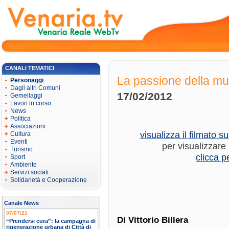
CANALI TEMATICI
La passione della mus
Personaggi
Dagli altri Comuni
17/02/2012
Gemellaggi
Lavori in corso
News
Politica
Associazioni
visualizza il filmato s
Cultura
Eventi
per visualizzare 
Turismo
clicca p
Sport
Ambiente
Servizi sociali
Solidarietà e Cooperazione
Canale News
07/07/21
Di Vittorio Billera
“Prendersi cura”: la campagna di
rigenerazione urbana di Città di