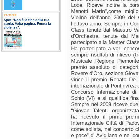
Lode. Riceve inoltre la bor
Menotti Marin",come migli
21/11/20
Violino dell’anno 2009 del 
Spot "Non è la fine della tua
l’ottavo anno. Sempre in Con
storia. Volta pagina. Ferma la
violenza".
Class tenute dal Maestro V
d’Orchestra, tenute dal M
partecipato alla Master Class
Ha partecipato a vari concor
sempre risultati di rilievo (
Musicale Regione Piemonte
premio assoluto di categori
Rovere d’Oro, sezione Giovan
vince il premio Renato De B
internazionale di Pontinvrea e
Concorso Internazionale di 
Schio (VI) e si qualifica fi
Sempre nel 2009 riceve due 
“Giovani Talenti” organizza
ha ricevuto il primo prem
Internazionale Città di Pado
come solista, nel concerto c
e pace” di Avigliana e nel c