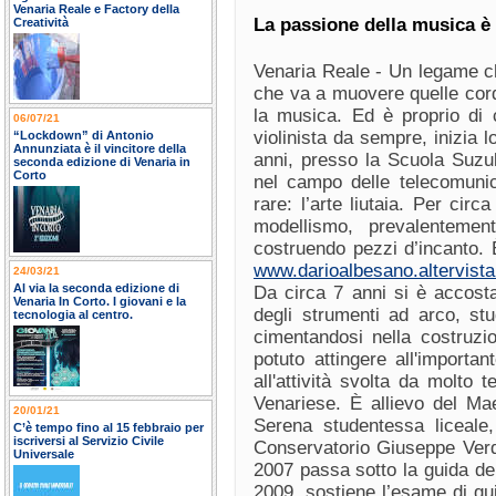
Venaria Reale e Factory della
La passione della musica è 
Creatività
Venaria Reale - Un legame ch
che va a muovere quelle cord
la musica. Ed è proprio di c
06/07/21
violinista da sempre, inizia lo
“Lockdown” di Antonio
Annunziata è il vincitore della
anni, presso la Scuola Suzuk
seconda edizione di Venaria in
Corto
nel campo delle telecomunic
rare: l’arte liutaia. Per cir
modellismo, prevalentemen
costruendo pezzi d’incanto. 
www.darioalbesano.altervista
24/03/21
Al via la seconda edizione di
Da circa 7 anni si è accostat
Venaria In Corto. I giovani e la
degli strumenti ad arco, s
tecnologia al centro.
cimentandosi nella costruzi
potuto attingere all'importa
all'attività svolta da molto
Venariese. È allievo del Mae
20/01/21
Serena studentessa liceale
C’è tempo fino al 15 febbraio per
iscriversi al Servizio Civile
Conservatorio Giuseppe Verdi
Universale
2007 passa sotto la guida de
2009, sostiene l’esame di qu