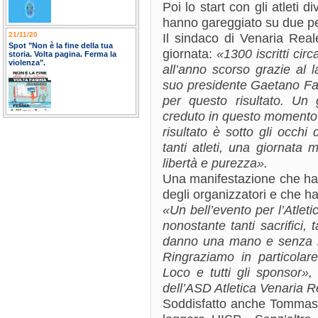
Poi lo start con gli atleti d
hanno gareggiato su due per
21/11/20
Il sindaco di Venaria Rea
Spot "Non è la fine della tua
giornata:
«1300 iscritti cir
storia. Volta pagina. Ferma la
violenza".
all’anno scorso grazie al la
suo presidente Gaetano Fav
per questo risultato. Un 
creduto in questo momento e
risultato è sotto gli occhi d
tanti atleti, una giornata 
libertà e purezza».
Una manifestazione che ha
degli organizzatori e che ha
«Un bell’evento per l’Atlet
nonostante tanti sacrifici, 
danno una mano e senza le
Ringraziamo in particolar
Loco e tutti gli sponsor»
dell’ASD Atletica Venaria R
Soddisfatto anche Tommaso 