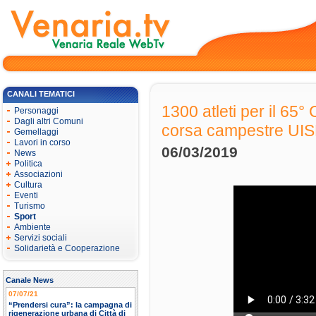
CANALI TEMATICI
1300 atleti per il 65
Personaggi
Dagli altri Comuni
corsa campestre UI
Gemellaggi
Lavori in corso
06/03/2019
News
Politica
Associazioni
Cultura
Eventi
Turismo
Sport
Ambiente
Servizi sociali
Solidarietà e Cooperazione
Canale News
07/07/21
“Prendersi cura”: la campagna di
rigenerazione urbana di Città di