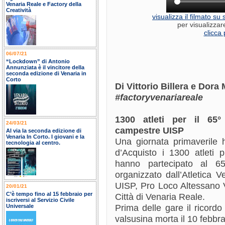
Venaria Reale e Factory della
Creatività
visualizza il filmato s
per visualizzar
clicca 
06/07/21
“Lockdown” di Antonio
Annunziata è il vincitore della
seconda edizione di Venaria in
Corto
Di Vittorio Billera e Dora
#factoryvenariareale
1300 atleti per il 65
24/03/21
campestre UISP
Al via la seconda edizione di
Venaria In Corto. I giovani e la
Una giornata primaverile 
tecnologia al centro.
d’Acquisto i 1300 atleti p
hanno partecipato al 6
organizzato dall’Atletica 
UISP, Pro Loco Altessano V
20/01/21
C’è tempo fino al 15 febbraio per
Città di Venaria Reale.
iscriversi al Servizio Civile
Prima delle gare il ricord
Universale
valsusina morta il 10 febbra