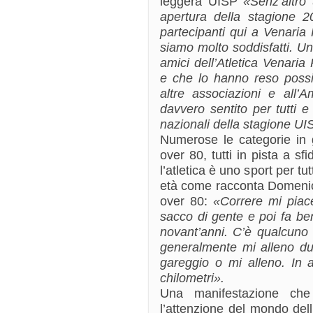
leggera UISP
«Senz’altro 
apertura della stagione 
partecipanti qui a Venaria
siamo molto soddisfatti. Un
amici dell’Atletica Venari
e che lo hanno reso possib
altre associazioni e all’
davvero sentito per tutti e
nazionali della stagione UI
Numerose le categorie in ga
over 80, tutti in pista a s
l’atletica è uno sport per t
età come racconta Domeni
over 80:
«Correre mi piac
sacco di gente e poi fa be
novant’anni. C’è qualcuno
generalmente mi alleno du
gareggio o mi alleno. In 
chilometri».
Una manifestazione che
l’attenzione del mondo dell’