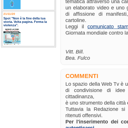
tematica attraverso una ca
un elaborato video e uno
di affissione di manifest
21/11/20
Spot "Non è la fine della tua
cartoline.
storia. Volta pagina. Ferma la
violenza".
Leggi il
comunicato sta
Giornata mondiale contro l
Vitt. Bill.
Bea. Fulco
COMMENTI
Lo spazio della Web Tv è 
di condivisione di ide
cittadinanza,
è uno strumento della città e
Tuttavia la Redazione si
ritenuti offensivi.
Per l'inserimento dei 
autenticarsi
.