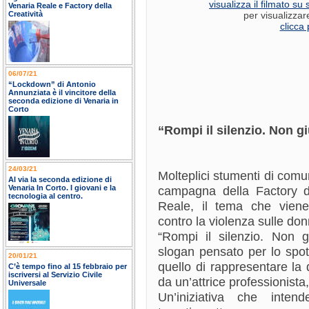
visualizza il filmato s
Venaria Reale e Factory della
Creatività
per visualizzar
clicca 
06/07/21
“Lockdown” di Antonio
Annunziata è il vincitore della
seconda edizione di Venaria in
Corto
“Rompi il silenzio. Non gi
24/03/21
Molteplici stumenti di com
Al via la seconda edizione di
Venaria In Corto. I giovani e la
campagna della Factory de
tecnologia al centro.
Reale, il tema che vien
contro la violenza sulle do
“Rompi il silenzio. Non g
slogan pensato per lo spot 
20/01/21
quello di rappresentare la 
C’è tempo fino al 15 febbraio per
iscriversi al Servizio Civile
da un’attrice professionista,
Universale
Un’iniziativa che intend