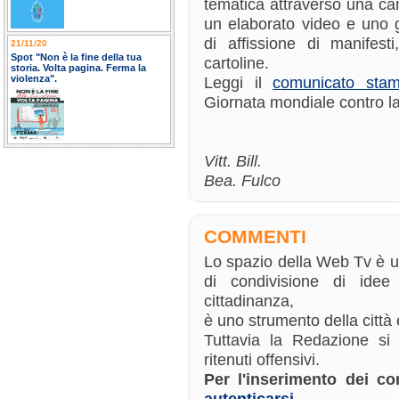
tematica attraverso una ca
un elaborato video e uno
di affissione di manifest
21/11/20
Spot "Non è la fine della tua
cartoline.
storia. Volta pagina. Ferma la
violenza".
Leggi il
comunicato sta
Giornata mondiale contro l
Vitt. Bill.
Bea. Fulco
COMMENTI
Lo spazio della Web Tv è 
di condivisione di ide
cittadinanza,
è uno strumento della città e
Tuttavia la Redazione si
ritenuti offensivi.
Per l'inserimento dei 
autenticarsi
.