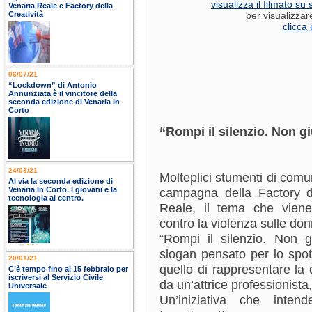
visualizza il filmato s
Venaria Reale e Factory della
Creatività
per visualizzar
clicca 
06/07/21
“Lockdown” di Antonio
Annunziata è il vincitore della
seconda edizione di Venaria in
Corto
“Rompi il silenzio. Non gi
24/03/21
Molteplici stumenti di com
Al via la seconda edizione di
Venaria In Corto. I giovani e la
campagna della Factory de
tecnologia al centro.
Reale, il tema che vien
contro la violenza sulle do
“Rompi il silenzio. Non g
slogan pensato per lo spot 
20/01/21
quello di rappresentare la 
C’è tempo fino al 15 febbraio per
iscriversi al Servizio Civile
da un’attrice professionista,
Universale
Un’iniziativa che intend