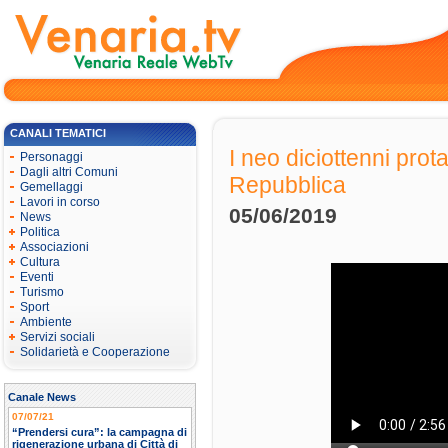
CANALI TEMATICI
I neo diciottenni prot
Personaggi
Dagli altri Comuni
Repubblica
Gemellaggi
Lavori in corso
05/06/2019
News
Politica
Associazioni
Cultura
Eventi
Turismo
Sport
Ambiente
Servizi sociali
Solidarietà e Cooperazione
Canale News
07/07/21
“Prendersi cura”: la campagna di
rigenerazione urbana di Città di