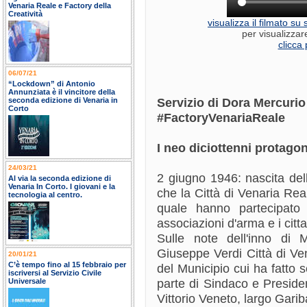
Venaria Reale e Factory della
Creatività
visualizza il filmato s
per visualizzar
clicca 
06/07/21
“Lockdown” di Antonio
Annunziata è il vincitore della
Servizio di Dora Mercurio
seconda edizione di Venaria in
Corto
#FactoryVenariaReale
I neo diciottenni protago
24/03/21
2 giugno 1946: nascita del
Al via la seconda edizione di
Venaria In Corto. I giovani e la
che la Città di Venaria Rea
tecnologia al centro.
quale hanno partecipato 
associazioni d'arma e i citta
Sulle note dell'inno di 
Giuseppe Verdi Città di Ve
20/01/21
C’è tempo fino al 15 febbraio per
del Municipio cui ha fatto s
iscriversi al Servizio Civile
parte di Sindaco e Preside
Universale
Vittorio Veneto, largo Gariba