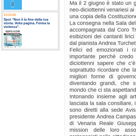
Ma il 2 giugno è stato un 
neo-diciottenni venariesi a
21/11/20
una copia della Costituzion
Spot "Non è la fine della tua
La consegna nella Sala del
storia. Volta pagina. Ferma la
violenza".
accompagnata dal Coro Tre
esibizioni dei cantanti liri
dal pianista Andrea Turchet
Felici ed emozionati i 
importante perché credo
diciottenni sapere che c’
soprattutto ricordare che 
migliori forme di govern
diventando grandi, che s
mondo che ci sta aspettand
Intonando insieme agli arti
lasciata la sala consiliare, i
sono diretti alla sede Avi
presidente Andrea Campass
di Venaria Reale Giusep
mission delle loro asso