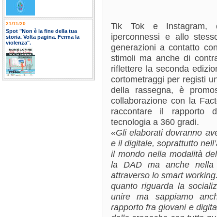
21/11/20
Tik Tok e Instagram, d
Spot "Non è la fine della tua
iperconnessi e allo stess
storia. Volta pagina. Ferma la
violenza".
generazioni a contatto con
stimoli ma anche di contr
riflettere la seconda edizio
cortometraggi per registi u
della rassegna, è promos
collaborazione con la Facto
raccontare il rapporto 
tecnologia a 360 gradi.
«Gli elaborati dovranno ave
e il digitale, soprattutto n
il mondo nella modalità del
la DAD ma anche nella m
attraverso lo smart working.
quanto riguarda la social
unire ma sappiamo anch
rapporto fra giovani e digi