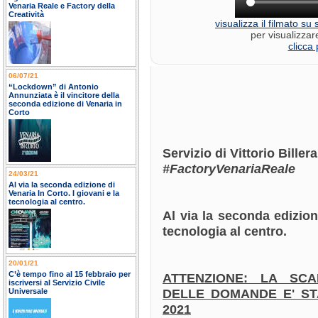
Venaria Reale e Factory della
Creatività
visualizza il filmato s
per visualizzar
clicca 
06/07/21
“Lockdown” di Antonio
Annunziata è il vincitore della
seconda edizione di Venaria in
Corto
Servizio di Vittorio Bille
#FactoryVenariaReale
24/03/21
Al via la seconda edizione di
Venaria In Corto. I giovani e la
tecnologia al centro.
Al via la seconda edizion
tecnologia al centro.
20/01/21
C’è tempo fino al 15 febbraio per
ATTENZIONE: LA SC
iscriversi al Servizio Civile
DELLE DOMANDE E' STA
Universale
2021