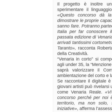
Il progetto è inoltre un
sperimentare il linguaggi
«Questo concorso dà la 
dimostrare le proprie capa
sanno fare. Potranno parteci
Italia per far conoscere i
passata edizione di Venaria 
arrivati tantissimi cortome
Taranto»,
racconta Roberta
della Creatività.
“Venaria in corto” si compo
agli under 35, la “Menzione 
saprà valorizzare il C
ambientazione del corto e l
Se raccontare il digitale è 
giovani artisti può rivelarsi
come Venaria Reale.
«Vi
concorso perché per noi è
territorio, ma non solo,
iniziative»
, afferma l’asses