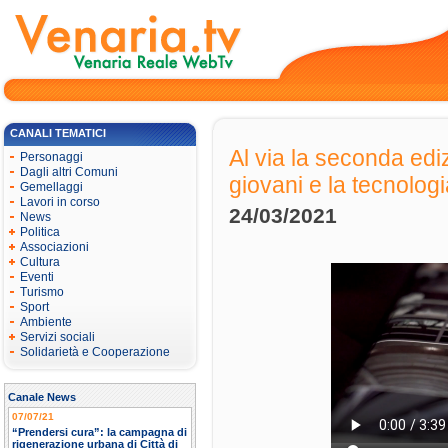
CANALI TEMATICI
Al via la seconda ediz
Personaggi
Dagli altri Comuni
giovani e la tecnologi
Gemellaggi
Lavori in corso
24/03/2021
News
Politica
Associazioni
Cultura
Eventi
Turismo
Sport
Ambiente
Servizi sociali
Solidarietà e Cooperazione
Canale News
07/07/21
“Prendersi cura”: la campagna di
rigenerazione urbana di Città di